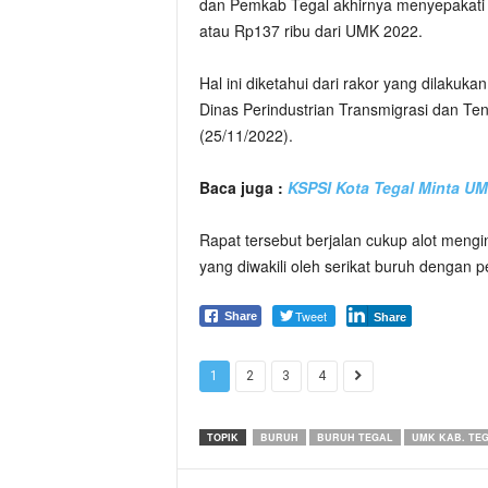
dan Pemkab Tegal akhirnya menyepakati
atau Rp137 ribu dari UMK 2022.
Hal ini diketahui dari rakor yang dilakuk
Dinas Perindustrian Transmigrasi dan Te
(25/11/2022).
Baca juga :
KSPSI Kota Tegal Minta UM
Rapat tersebut berjalan cukup alot meng
yang diwakili oleh serikat buruh dengan 
Tweet
Share
Share
1
2
3
4
TOPIK
BURUH
BURUH TEGAL
UMK KAB. TE