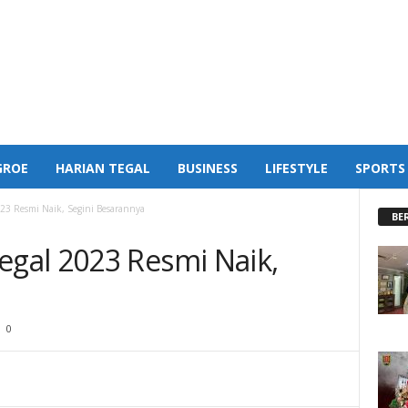
GROE
HARIAN TEGAL
BUSINESS
LIFESTYLE
SPORTS
3 Resmi Naik, Segini Besarannya
BE
gal 2023 Resmi Naik,
0