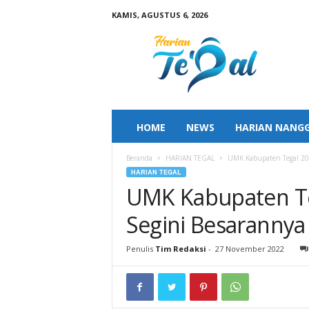
KAMIS, AGUSTUS 6, 2026
H
a
r
i
a
n
T
HOME
NEWS
HARIAN NANG
e
g
Beranda
HARIAN TEGAL
UMK Kabupaten Tegal 202
a
HARIAN TEGAL
l
UMK Kabupaten Te
Segini Besarannya
Penulis
Tim Redaksi
-
27 November 2022