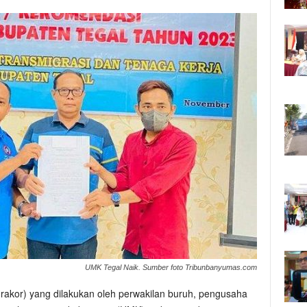
UMK Tegal Naik. Sumber foto Tribunbanyumas.com
(rakor) yang dilakukan oleh perwakilan buruh, pengusaha