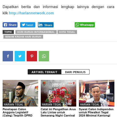
Dapatkan berita dan informasi lengkap lainnya dengan cara
klik
http://hariannetwork.com
Tweet
Whatsapp
Share
Share
TOPIK
HARI BURUH INTERNASIONAL
KOTA TEGAL
SENAM KREASI HARI BURUH
ARTIKEL TERKAIT
DARI PENULIS
HARIAN TEGAL
HARIAN TEGAL
HARIAN TEGAL
Penetapan Calon
Catat ini Pengalihan Arus
Syarat Calon Independen
Anggota Legislatif
Lalu Lintas untuk
untuk Pilwalkot Tegal
(Caleg) Terpilih DPRD
Semarang Night Carnival
2024 Minimal Kantongi