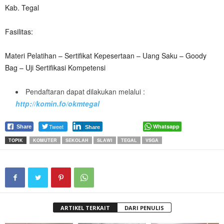
Kab. Tegal
Fasilitas:
Materi Pelatihan – Sertifikat Kepesertaan – Uang Saku – Goody
Bag – Uji Sertifikasi Kompetensi
Pendaftaran dapat dilakukan melalui :
http://komin.fo/okmtegal
Tweet
Whatsapp
Share
Share
TOPIK
KOMUTER
SEKOLAH
SLAWI
TEGAL
VSGA
ARTIKEL TERKAIT
DARI PENULIS