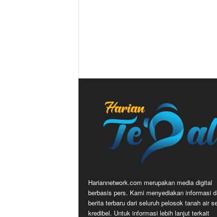
Hariannetwork.com merupakan media digital
berbasis pers. Kami menyediakan informasi 
berita terbaru dari seluruh pelosok tanah air s
kredibel. Untuk informasi lebih lanjut terkait