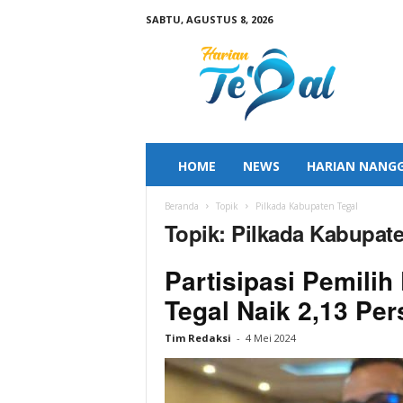
SABTU, AGUSTUS 8, 2026
H
a
r
i
a
n
T
HOME
NEWS
HARIAN NANG
e
g
Beranda
Topik
Pilkada Kabupaten Tegal
a
Topik: Pilkada Kabupat
l
Partisipasi Pemilih
Tegal Naik 2,13 Per
Tim Redaksi
-
4 Mei 2024