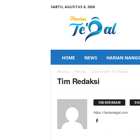
SABTU, AGUSTUS 8, 2026
H
a
r
i
a
n
T
HOME
NEWS
HARIAN NANG
e
g
Beranda
Penulis
Dikirim oleh Tim Redaksi
a
Tim Redaksi
l
100 KIRIMAN
0 
https://hariantegal.com