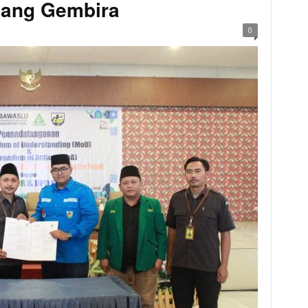
iang Gembira
0