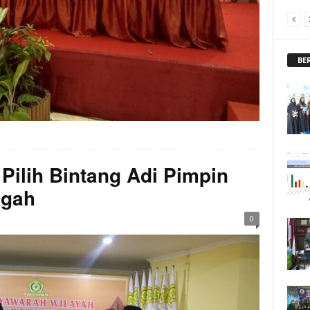
BE
Pilih Bintang Adi Pimpin
ngah
0