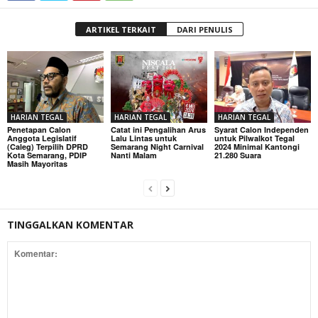
ARTIKEL TERKAIT
DARI PENULIS
HARIAN TEGAL
HARIAN TEGAL
HARIAN TEGAL
Penetapan Calon
Catat ini Pengalihan Arus
Syarat Calon Independen
Anggota Legislatif
Lalu Lintas untuk
untuk Pilwalkot Tegal
(Caleg) Terpilih DPRD
Semarang Night Carnival
2024 Minimal Kantongi
Kota Semarang, PDIP
Nanti Malam
21.280 Suara
Masih Mayoritas
TINGGALKAN KOMENTAR